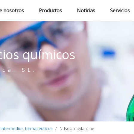
e nosotros
Productos
Noticias
Servicios
cios químicos
ica, SL.
intermedios farmacéuticos
/
N-Isopropylaniline