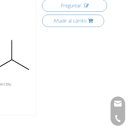
Preguntar
Añadir al carrito
C9H13N)
info@ro
34-6863