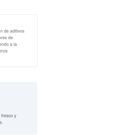
ón de aditivos
ores de
endo a la
eros
 fresco y
e.