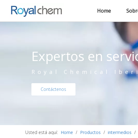
Home
Sobr
Expertos en servi
Royal Chemical Iber
Contáctenos
Usted está aquí:
Home
/
Productos
/
intermedios
/