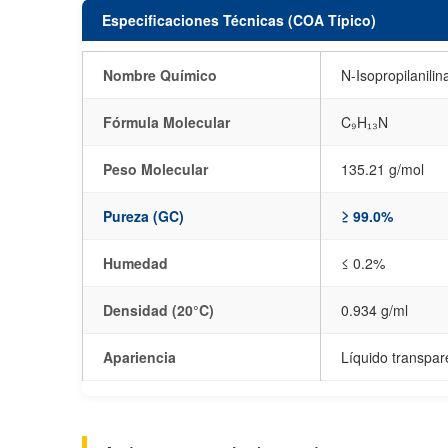
Especificaciones Técnicas (COA Típico)
Nombre Químico
N-Isopropilanilin
Fórmula Molecular
C₉H₁₃N
Peso Molecular
135.21 g/mol
Pureza (GC)
≥ 99.0%
Humedad
≤ 0.2%
Densidad (20°C)
0.934 g/ml
Apariencia
Líquido transpare