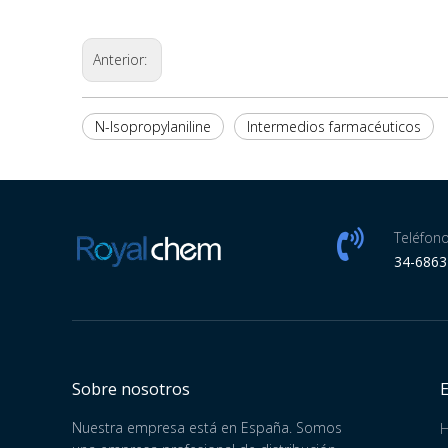
Anterior:
N-Isopropylaniline
Intermedios farmacéuticos
Teléfono
34-686
Sobre nosotros
Nuestra empresa está en España. Somos