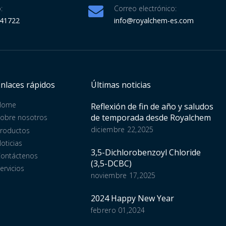
:
Correo electrónico:
341722
info@royalchem-es.com
Enlaces rápidos
Últimas noticias
Home
Reflexión de fin de año y saludos
de temporada desde Royalchem
obre nosotros
diciembre 22,2025
roductos
oticias
3,5-Dichlorobenzoyl Chloride
ontáctenos
(3,5-DCBC)
ervicios
noviembre 17,2025
2024 Happy New Year
febrero 01,2024