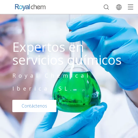
Expertos en
servicios químicos
Royal Chemical
Iberica, SL.
Contáctenos