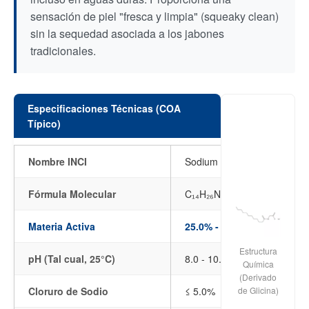
sensación de piel "fresca y limpia" (squeaky clean)
sin la sequedad asociada a los jabones
tradicionales.
Especificaciones Técnicas (COA
Típico)
Nombre INCI
Sodium Cocoyl Glycinate
Fórmula Molecular
C₁₄H₂₆NNaO₃
Materia Activa
25.0% - 30.0%
Estructura
pH (Tal cual, 25°C)
8.0 - 10.5
Química
(Derivado
Cloruro de Sodio
≤ 5.0%
de Glicina)